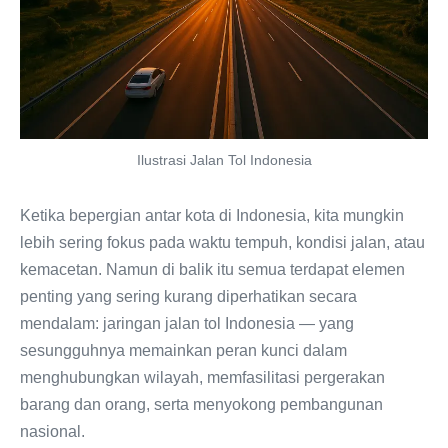
Ilustrasi Jalan Tol Indonesia
Ketika bepergian antar kota di Indonesia, kita mungkin
lebih sering fokus pada waktu tempuh, kondisi jalan, atau
kemacetan. Namun di balik itu semua terdapat elemen
penting yang sering kurang diperhatikan secara
mendalam: jaringan jalan tol Indonesia — yang
sesungguhnya memainkan peran kunci dalam
menghubungkan wilayah, memfasilitasi pergerakan
barang dan orang, serta menyokong pembangunan
nasional.