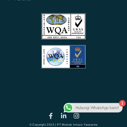
1
Hubungi WhatsApp kami!
© Copyright 2023 | PT Module Intracs Yasatama