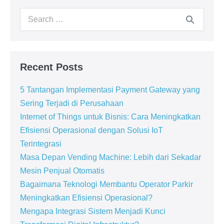
Recent Posts
5 Tantangan Implementasi Payment Gateway yang
Sering Terjadi di Perusahaan
Internet of Things untuk Bisnis: Cara Meningkatkan
Efisiensi Operasional dengan Solusi IoT
Terintegrasi
Masa Depan Vending Machine: Lebih dari Sekadar
Mesin Penjual Otomatis
Bagaimana Teknologi Membantu Operator Parkir
Meningkatkan Efisiensi Operasional?
Mengapa Integrasi Sistem Menjadi Kunci