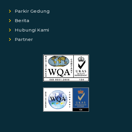
Parkir Gedung
Berita
Hubungi Kami
Partner