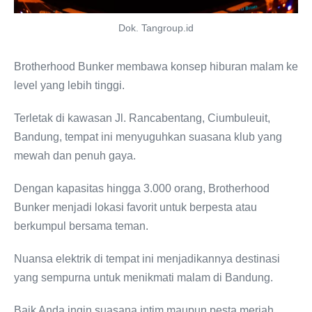
Dok. Tangroup.id
Brotherhood Bunker membawa konsep hiburan malam ke
level yang lebih tinggi.
Terletak di kawasan Jl. Rancabentang, Ciumbuleuit,
Bandung, tempat ini menyuguhkan suasana klub yang
mewah dan penuh gaya.
Dengan kapasitas hingga 3.000 orang, Brotherhood
Bunker menjadi lokasi favorit untuk berpesta atau
berkumpul bersama teman.
Nuansa elektrik di tempat ini menjadikannya destinasi
yang sempurna untuk menikmati malam di Bandung.
Baik Anda ingin suasana intim maupun pesta meriah,