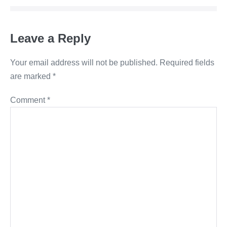
Leave a Reply
Your email address will not be published.
Required fields
are marked
*
Comment
*