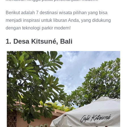
Berikut adalah 7 destinasi wisata pilihan yang bisa
menjadi inspirasi untuk liburan Anda, yang didukung
dengan teknologi parkir modern!
1. Desa Kitsuné, Bali