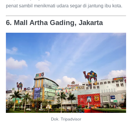
penat sambil menikmati udara segar di jantung ibu kota.
6. Mall Artha Gading, Jakarta
Dok. Tripadvisor