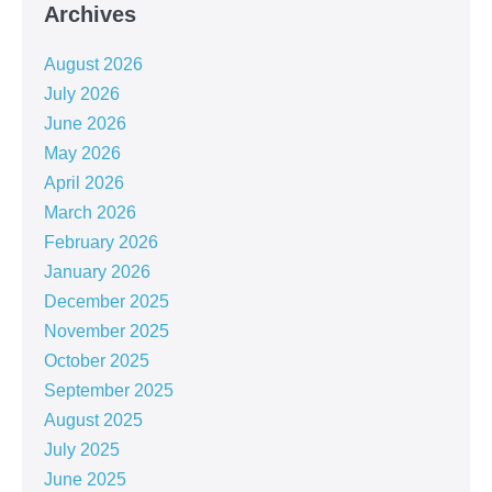
Archives
August 2026
July 2026
June 2026
May 2026
April 2026
March 2026
February 2026
January 2026
December 2025
November 2025
October 2025
September 2025
August 2025
July 2025
June 2025