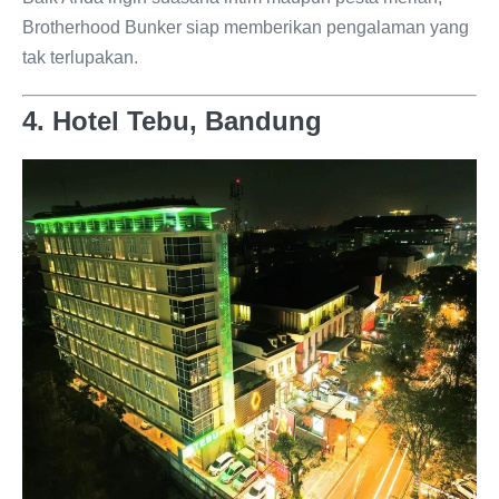
Brotherhood Bunker siap memberikan pengalaman yang
tak terlupakan.
4. Hotel Tebu, Bandung