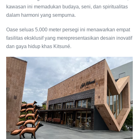
kawasan ini memadukan budaya, seni, dan spiritualitas
dalam harmoni yang sempurna.
Oase seluas 5.000 meter persegi ini menawarkan empat
fasilitas eksklusif yang merepresentasikan desain inovatif
dan gaya hidup khas Kitsuné.