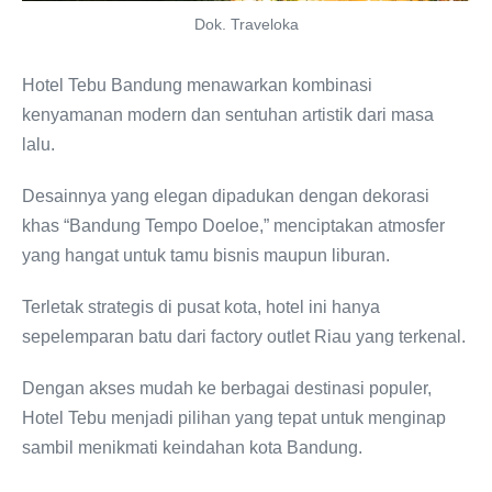
Dok. Traveloka
Hotel Tebu Bandung menawarkan kombinasi
kenyamanan modern dan sentuhan artistik dari masa
lalu.
Desainnya yang elegan dipadukan dengan dekorasi
khas “Bandung Tempo Doeloe,” menciptakan atmosfer
yang hangat untuk tamu bisnis maupun liburan.
Terletak strategis di pusat kota, hotel ini hanya
sepelemparan batu dari factory outlet Riau yang terkenal.
Dengan akses mudah ke berbagai destinasi populer,
Hotel Tebu menjadi pilihan yang tepat untuk menginap
sambil menikmati keindahan kota Bandung.