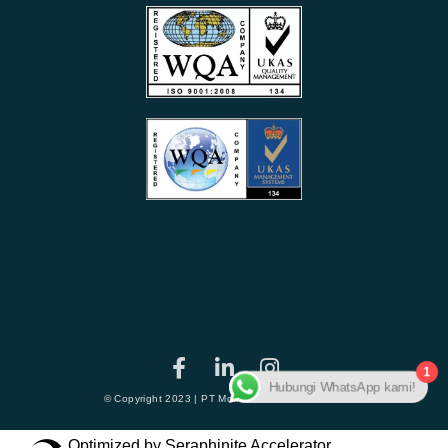
1
Hubungi WhatsApp kami!
© Copyright 2023 | PT Module Intracs Yasatama
Optimized by Seraphinite Accelerator